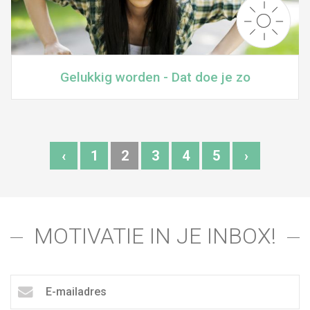
Gelukkig worden - Dat doe je zo
‹
1
2
3
4
5
›
MOTIVATIE IN JE INBOX!