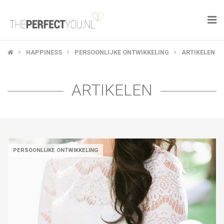

KNAPLEKKER
HAPPINESS
PERSOONLIJKE ONTWIKKELING
ARTIKELEN
FOOD
ARTIKELEN
SPORT
DROOM HOME
STYLE
PERSOONLIJKE ONTWIKKELING
BUSINESS
PERFECT FINDS
WELL TRAVELED