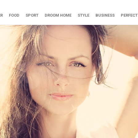
ER
FOOD
SPORT
DROOM HOME
STYLE
BUSINESS
PERFECT
ISCH LEVEN
 RECEPTEN
RDEN
 & PAPIERWAREN
ESS
OTS & RESTAURANTS
m, bewust en ecologisch leven
 lunch recepten
ricks op fit te worden
 originele kaarten, stationary
n de slag met mode items
s
 de leukste hotspots & ...
ULNESS
ISCH VOEDSEL
EUR INSPIRATIE
GELUK & GENIETEN
SUIKERVRIJE RECEPTEN
YOGA
je mindfulness toepassen
lag met biologisch eten
er sporten & fit worden
r inspiratie
Een lekkere dosis geluk!
Suikervrije recepten die moet p
Yoga tips & tricks
 RECEPTEN
FACTS
slag met detox
Facts hoe je gezonder kunt leven