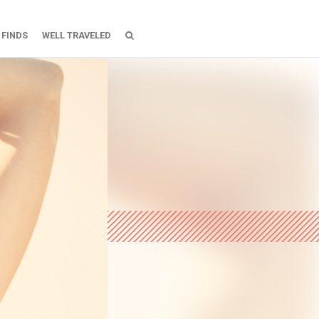
 FINDS
WELL TRAVELED
roberen