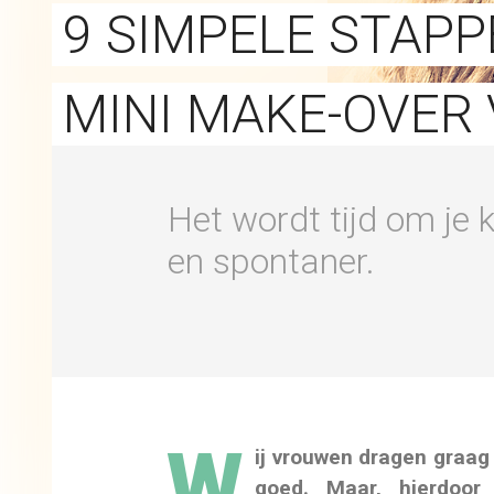
9 SIMPELE STAP
MINI MAKE-OVER 
Het wordt tijd om je
en spontaner.
W
ij vrouwen dragen graag 
goed. Maar, hierdoor