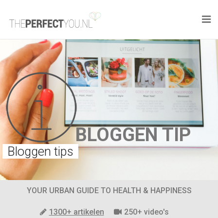

KNAPLEKKER
FOOD
SPORT
DROOM HOME
BLOGGEN TIP
STYLE
Bloggen tips
BUSINESS
YOUR URBAN GUIDE TO HEALTH & HAPPINESS
PERFECT FINDS
1300+ artikelen
250+ video's
WELL TRAVELED