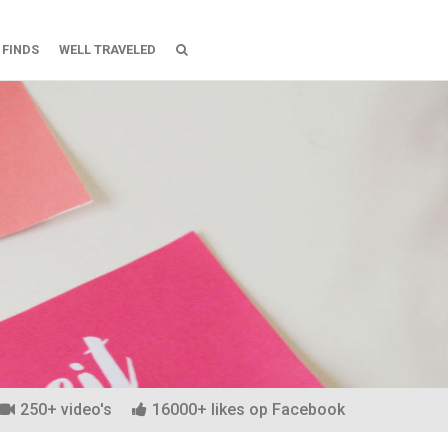
 FINDS
WELL TRAVELED
roberen
250+ video's
16000+ likes op Facebook