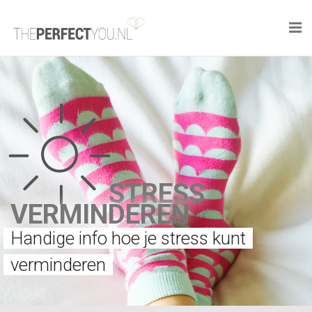

KNAPLEKKER
FOOD
SPORT
DROOM HOME
STRESS
VERMINDEREN
STYLE
Handige info hoe je stress kunt
BUSINESS
verminderen
PERFECT FINDS
WELL TRAVELED