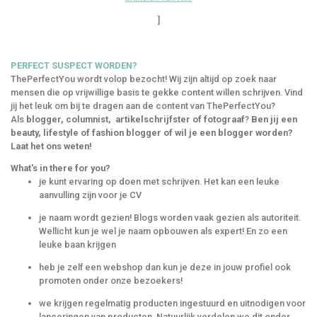
]
PERFECT SUSPECT WORDEN?
ThePerfectYou wordt volop bezocht! Wij zijn altijd op zoek naar
mensen die op vrijwillige basis te gekke content willen schrijven. Vind
jij het leuk om bij te dragen aan de content van ThePerfectYou?
Als
blogger, columnist, artikelschrijfster of fotograaf
?
Ben jij een
beauty, lifestyle of fashion blogger of wil je een blogger worden?
Laat het ons weten!
What's in there for you?
je kunt ervaring op doen met schrijven. Het kan een leuke
aanvulling zijn voor je CV
je naam wordt gezien! Blogs worden vaak gezien als autoriteit.
Wellicht kun je wel je naam opbouwen als expert! En zo een
leuke baan krijgen
heb je zelf een webshop dan kun je deze in jouw profiel ook
promoten onder onze bezoekers!
we krijgen regelmatig producten ingestuurd en uitnodigen voor
lanceringen van producten. Natuurlijk verdelen we dit onder