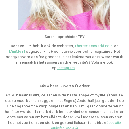
Sarah - oprichtster TPY
Behalve TPY heb ik ook de websites,
ThePerfectWedding.nl
en
MiniMe.nl
opgezet. Ik heb een passie voor online magazines. Het
schrijven voor een feelgoodsite is het leukste wat er is! Weten wat ik
meemaak bij het runnen van drie website's? Volg me ook
op
Instagram
!
Kiki Albers - Sport & fit editor
Hi!
Mijn naam is Kiki, 29 jaar en in de beste ‘shape of my life’ (zoals ze
dat zo mooi kunnen zeggen in het Engels).Anderhalf jaar geleden heb
ik de zogenoemde knop omgezet en ben ik mij gaan concerteren op
het fitter worden. Ik merk dat ik het leuk vind om mensen te inspireren
en te motiveren om hetzelfde te doen! Ik wil iedereen laten ervaren
hoe het voelt om een sterk en gezond lichaam te hebben
.
Lees alle
artikelen van Kiki