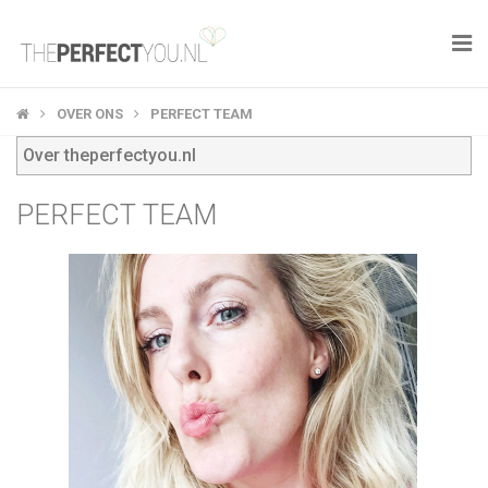

KNAPLEKKER
OVER ONS
PERFECT TEAM
Over theperfectyou.nl
FOOD
PERFECT TEAM
SPORT
DROOM HOME
STYLE
BUSINESS
PERFECT FINDS
WELL TRAVELED