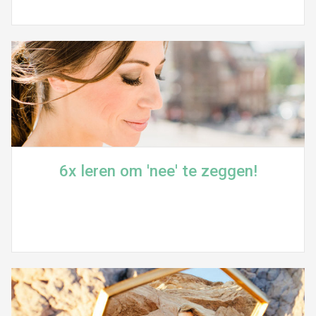
6x leren om 'nee' te zeggen!