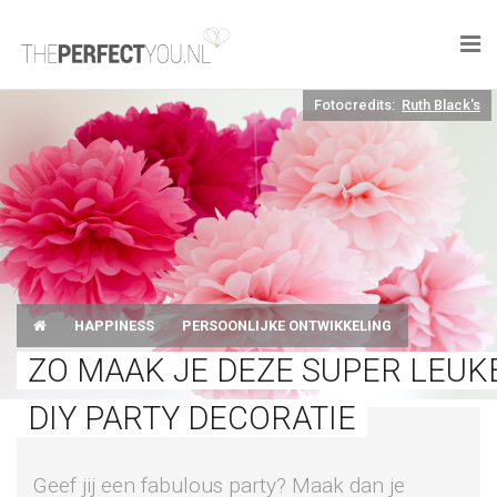

Fotocredits:
Ruth Black's
KNAPLEKKER
FOOD
SPORT
DROOM HOME
HAPPINESS
PERSOONLIJKE ONTWIKKELING
STYLE
ZO MAAK JE DEZE SUPER LEUK
BUSINESS
DIY PARTY DECORATIE
PERFECT FINDS
Geef jij een fabulous party? Maak dan je
WELL TRAVELED