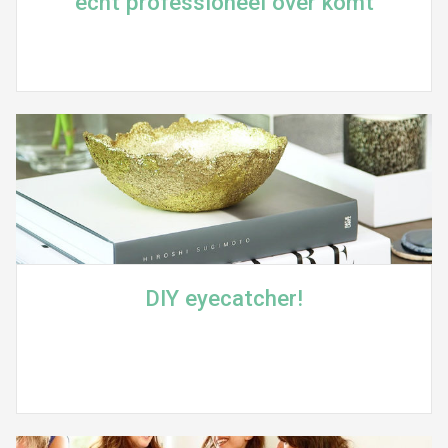
écht professioneel over komt
DIY eyecatcher!