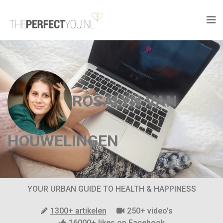

KNAPLEKKER
FOOD
ROSALYN VAN
SPORT
DROOM HOME
HOUWELINGEN
STYLE
BUSINESS
YOUR URBAN GUIDE TO HEALTH & HAPPINESS
PERFECT FINDS
1300+ artikelen
250+ video's
16000+ likes op Facebook
WELL TRAVELED