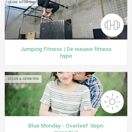
LEUKE SPORTEN
Jumping Fitness | De nieuwe fitness
hype
GELUK & GENIETEN
Blue Monday - Overleef 'depri