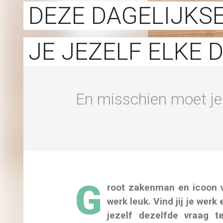
DEZE DAGELIJKS
JE JEZELF ELKE 
En misschien moet je
G
root zakenman en icoon v
werk leuk. Vind jij je wer
jezelf dezelfde vraag t