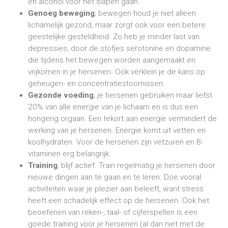
en alcohol voor het slapen gaan.
Genoeg beweging
; bewegen houd je niet alleen
lichamelijk gezond, maar zorgt ook voor een betere
geestelijke gesteldheid. Zo heb je minder last van
depressies, door de stofjes serotonine en dopamine
die tijdens het bewegen worden aangemaakt en
vrijkomen in je hersenen. Ook verklein je de kans op
geheugen- en concentratiestoornissen.
Gezonde voeding
; je hersenen gebruiken maar liefst
20% van alle energie van je lichaam en is dus een
hongerig orgaan. Een tekort aan energie vermindert de
werking van je hersenen. Energie komt uit vetten en
koolhydraten. Voor de hersenen zijn vetzuren en B-
vitaminen erg belangrijk.
Training
; blijf actief. Train regelmatig je hersenen door
nieuwe dingen aan te gaan en te leren. Doe vooral
activiteiten waar je plezier aan beleeft, want stress
heeft een schadelijk effect op de hersenen. Ook het
beoefenen van reken-, taal- of cijferspellen is een
goede training voor je hersenen (al dan niet met de