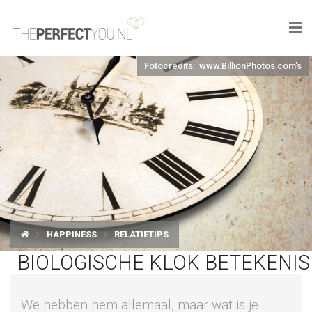

Fotocredits:
www.BillionPhotos.com's
KNAPLEKKER
FOOD
SPORT
DROOM HOME
STYLE
HAPPINESS
RELATIETIPS
BUSINESS
BIOLOGISCHE KLOK BETEKENIS
PERFECT FINDS
We hebben hem allemaal, maar wat is je
WELL TRAVELED