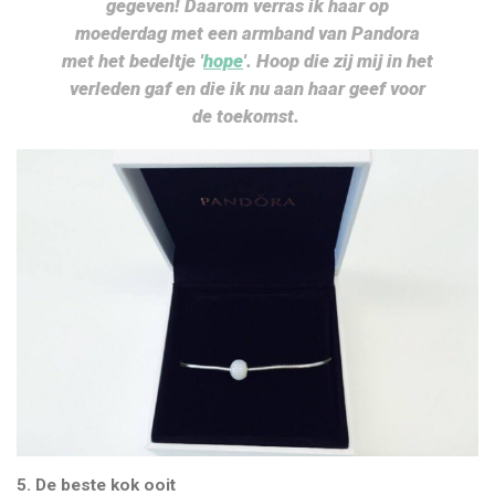
gegeven! Daarom verras ik haar op
moederdag met een armband van Pandora
met het bedeltje '
hope
'. Hoop die zij mij in het
verleden gaf en die ik nu aan haar geef voor
de toekomst.
5. De beste kok ooit