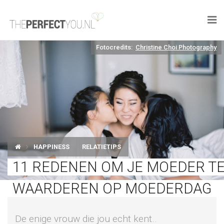

Fotocredits:
Christine Choi Photography
KNAPLEKKER
FOOD
SPORT
DROOM HOME
HAPPINESS
RELATIETIPS
STYLE
11 REDENEN OM JE MOEDER T
BUSINESS
WAARDEREN OP MOEDERDAG
PERFECT FINDS
De enige vrouw die jou echt kent..
WELL TRAVELED