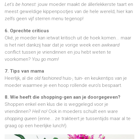
Let's be honest:
jouw moeder maakt de állerlekkerste taart en
meest geweldige kippenpootjes van de hele wereld; hier kan
zelfs geen vijf sterren menu tegenop!
6. Oprechte criticus
Oké, je moeder kan ietwat kritisch uit de hoek komen... maar
is het niet dankzij haar dat je vorige week een
awkward
conflict tussen je vriendinnen en jou hebt weten te
voorkomen?
You go mom!
7. Tips van mama
Heerlijk, al die
old fashioned
huis-, tuin- en keukentips van je
moeder waarmee je een hoop rollende euro's bespaart.
8. Wie heeft die shopping-gen aan je doorgegeven?
Shoppen enkel een klus die is weggelegd voor je
vriendinnen?
Hell no!
Ook in moeders schuilt een ware
shopping queen
(enne... ze trakteert je tussentijds maar al te
graag op een heerlijke lunch!).