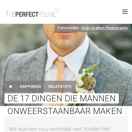

Fotocredits:
Vicky Grafton Photography
KNAPLEKKER
FOOD
SPORT
DROOM HOME
HAPPINESS
RELATIETIPS
STYLE
DE 17 DINGEN DIE MANNEN
BUSINESS
ONWEERSTAANBAAR MAKEN
PERFECT FINDS
We kunnen nou eenmaal niet zonder het
WELL TRAVELED