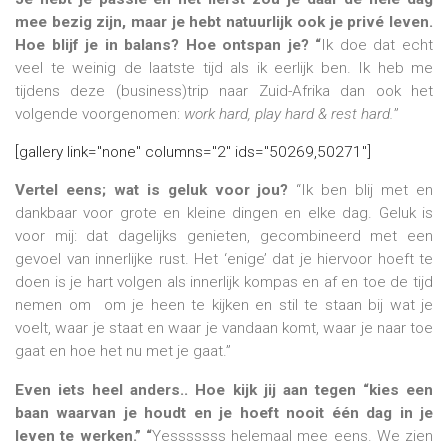
mee bezig zijn, maar je hebt natuurlijk ook je privé leven.
Hoe blijf je in balans? Hoe ontspan je? “
Ik doe dat echt
veel te weinig de laatste tijd als ik eerlijk ben. Ik heb me
tijdens deze (business)trip naar Zuid-Afrika dan ook het
volgende voorgenomen:
work hard, play hard & rest hard.
”
[gallery link="none" columns="2" ids="50269,50271"]
Vertel eens; wat is geluk voor jou?
“Ik ben blij met en
dankbaar voor grote en kleine dingen en elke dag. Geluk is
voor mij: dat dagelijks genieten, gecombineerd met een
gevoel van innerlijke rust. Het ‘enige’ dat je hiervoor hoeft te
doen is je hart volgen als innerlijk kompas en af en toe de tijd
nemen om om je heen te kijken en stil te staan bij wat je
voelt, waar je staat en waar je vandaan komt, waar je naar toe
gaat en hoe het nu met je gaat.”
Even iets heel anders.. Hoe kijk jij aan tegen “kies een
baan waarvan je houdt en je hoeft nooit één dag in je
leven te werken.” “
Yesssssss helemaal mee eens. We zien