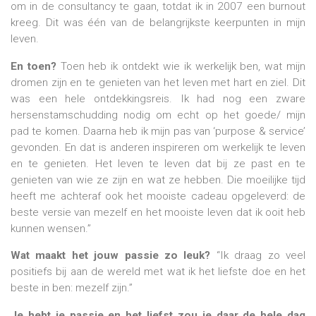
om in de consultancy te gaan, totdat ik in 2007 een burnout
kreeg. Dit was één van de belangrijkste keerpunten in mijn
leven.
En toen?
Toen heb ik ontdekt wie ik werkelijk ben, wat mijn
dromen zijn en te genieten van het leven met hart en ziel. Dit
was een hele ontdekkingsreis. Ik had nog een zware
hersenstamschudding nodig om echt op het goede/ mijn
pad te komen. Daarna heb ik mijn pas van ‘purpose & service’
gevonden. En dat is anderen inspireren om werkelijk te leven
en te genieten. Het leven te leven dat bij ze past en te
genieten van wie ze zijn en wat ze hebben. Die moeilijke tijd
heeft me achteraf ook het mooiste cadeau opgeleverd: de
beste versie van mezelf en het mooiste leven dat ik ooit heb
kunnen wensen.”
Wat maakt het jouw passie zo leuk?
“Ik draag zo veel
positiefs bij aan de wereld met wat ik het liefste doe en het
beste in ben: mezelf zijn.”
Je hebt je passie en het liefst zou je daar de hele dag