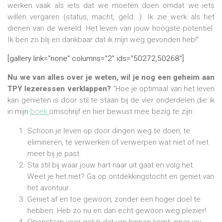
werken vaak als iets dat we moeten doen omdat we iets
willen vergaren (status, macht, geld...). Ik zie werk als het
dienen van de wereld. Het leven van jouw hoogste potentiel.
Ik ben zo blij en dankbaar dat ik mijn weg gevonden heb!”
[gallery link="none" columns="2" ids="50272,50268"]
Nu we van alles over je weten, wil je nog een geheim aan
TPY lezeressen verklappen?
“Hoe je optimaal van het leven
kan genieten is door stil te staan bij de vier onderdelen die ik
in mijn
boek
omschrijf en hier bewust mee bezig te zijn:
Schoon je leven op door dingen weg te doen, te
elimineren, te verwerken of verwerpen wat niet of niet
meer bij je past.
Sta stil bij waar jouw hart naar uit gaat en volg het.
Weet je het niet? Ga op ontdekkingstocht en geniet van
het avontuur.
Geniet af en toe gewoon, zonder een hoger doel te
hebben. Heb zo nu en dan echt gewoon weg plezier!
Openstaan voor geluk dat van binnen komt: inner joy.