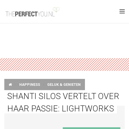

KNAPLEKKER
FOOD
SPORT
DROOM HOME
HAPPINESS
GELUK & GENIETEN
STYLE
SHANTI SILOS VERTELT OVER
BUSINESS
HAAR PASSIE: LIGHTWORKS
PERFECT FINDS
WELL TRAVELED