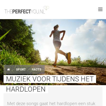

KNAPLEKKER
FOOD
SPORT
DROOM HOME
SPORT
FACTS
STYLE
MUZIEK VOOR TIJDENS HET
BUSINESS
HARDLOPEN
PERFECT FINDS
Met deze songs gaat het hardlopen een stuk
WELL TRAVELED