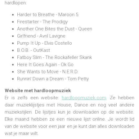
hardlopen:
Harder to Breathe - Maroon 5
Firestarter - The Prodigy
Another One Bites the Dust - Queen
Girlfriend - Avril Lavigne
Pump It Up - Elvis Costello
B.O.B. - OutKast
Fatboy Slim - The Rockafeller Skank
Here It Goes Again - Ok Go
She Wants to Move - N.E.R.D.
Runnin' Down a Dream - Tom Petty
Website met hardloopmuziek
Er is zelfs een website:
hardloopmuziek.com
. Ze hebben
daar muzieklijstjes met House, Dance en nog veel andere
muziekstijlen. De lijstjes kun je downloaden op de website.
Elke maand hebben ze een nieuwe lijst online. Je wordt lid
van de website voor een jaar en je kunt dan alles downloaden
wat je maar wilt.