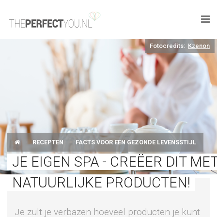

Fotocredits:
Kzenon
KNAPLEKKER
FOOD
SPORT
DROOM HOME
RECEPTEN
FACTS VOOR EEN GEZONDE LEVENSSTIJL
STYLE
JE EIGEN SPA - CREËER DIT ME
BUSINESS
NATUURLIJKE PRODUCTEN!
PERFECT FINDS
Je zult je verbazen hoeveel producten je kunt
WELL TRAVELED