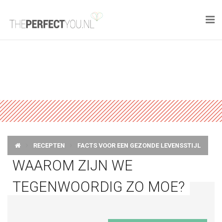

KNAPLEKKER
FOOD
SPORT
DROOM HOME
RECEPTEN
FACTS VOOR EEN GEZONDE LEVENSSTIJL
STYLE
WAAROM ZIJN WE
BUSINESS
TEGENWOORDIG ZO MOE?
PERFECT FINDS
WELL TRAVELED