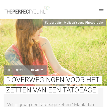

Fotocredits:
Melissa Young Photography
KNAPLEKKER
FOOD
SPORT
DROOM HOME
STYLE
BEAUTY
STYLE
5 OVERWEGINGEN VOOR HET
BUSINESS
ZETTEN VAN EEN TATOEAGE
PERFECT FINDS
Wil jij graag een tatoeage zetten? Maak dan
WELL TRAVELED