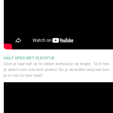
HALF UPDO MET VLECHTJE
Door je haar half op te steken behoud je de lengte. Toch heb
je direct even iets heel anders! Als je de krullen weg laat ben
je er ook zo mee klaar!