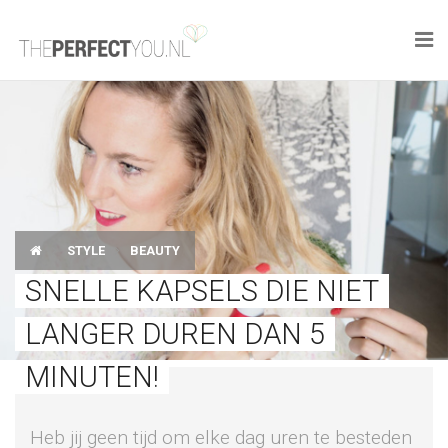

KNAPLEKKER
FOOD
SPORT
STYLE
BEAUTY
DROOM HOME
SNELLE KAPSELS DIE NIET
STYLE
LANGER DUREN DAN 5
BUSINESS
MINUTEN!
PERFECT FINDS
Heb jij geen tijd om elke dag uren te besteden
WELL TRAVELED