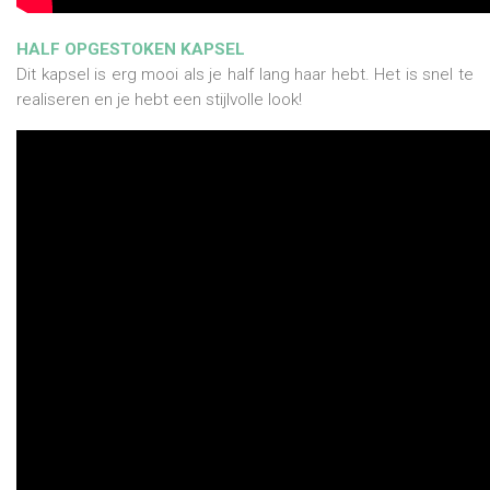
HALF OPGESTOKEN KAPSEL
Dit kapsel is erg mooi als je half lang haar hebt. Het is snel te
realiseren en je hebt een stijlvolle look!