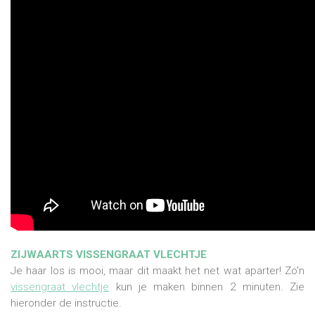
ZIJWAARTS VISSENGRAAT VLECHTJE
Je haar los is mooi, maar dit maakt het net wat aparter! Zo'n
vissengraat vlechtje
kun je maken binnen 2 minuten. Zie
hieronder de instructie.