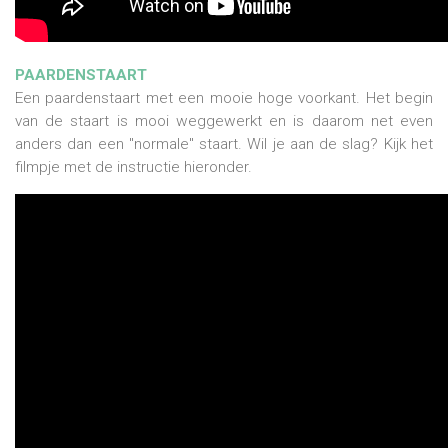
PAARDENSTAART
Een paardenstaart met een mooie hoge voorkant. Het begin
van de staart is mooi weggewerkt en is daarom net even
anders dan een "normale" staart. Wil je aan de slag? Kijk het
filmpje met de instructie hieronder.