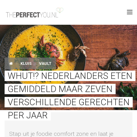

KNAPLEKKER
FOOD
SPORT
KLUIS
VAULT
WHUT!? NEDERLANDERS ETEN
DROOM HOME
GEMIDDELD MAAR ZEVEN
STYLE
VERSCHILLENDE GERECHTEN
BUSINESS
PER JAAR
PERFECT FINDS
Stap uit je foodie comfort zone en laat je
WELL TRAVELED