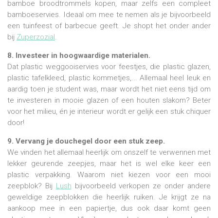
bamboe broodtrommels kopen, maar zelfs een compleet
bamboeservies. Ideaal om mee te nemen als je bijvoorbeeld
een tuinfeest of barbecue geeft. Je shopt het onder ander
bij
Zuperzozial
.
8. Investeer in hoogwaardige materialen.
Dat plastic weggooiservies voor feestjes, die plastic glazen,
plastic tafelkleed, plastic kommetjes,... Allemaal heel leuk en
aardig toen je student was, maar wordt het niet eens tijd om
te investeren in mooie glazen of een houten slakom? Beter
voor het milieu, én je interieur wordt er gelijk een stuk chiquer
door!
9. Vervang je douchegel door een stuk zeep.
We vinden het allemaal heerlijk om onszelf te verwennen met
lekker geurende zeepjes, maar het is wel elke keer een
plastic verpakking. Waarom niet kiezen voor een mooi
zeepblok? Bij
Lush
bijvoorbeeld verkopen ze onder andere
geweldige zeepblokken die heerlijk ruiken. Je krijgt ze na
aankoop mee in een papiertje, dus ook daar komt geen