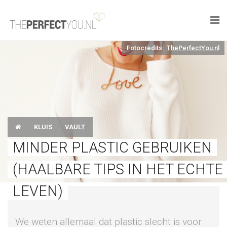

Fotocredits:
ThePerfectYou.nl
KNAPLEKKER
FOOD
SPORT
KLUIS
VAULT
DROOM HOME
MINDER PLASTIC GEBRUIKEN
STYLE
(HAALBARE TIPS IN HET ECHTE
BUSINESS
LEVEN)
PERFECT FINDS
We weten allemaal dat plastic slecht is voor
WELL TRAVELED