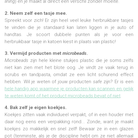
lining
) en je maakt al direct een verschil zonder moeite.
2. Neem zelf een tasje mee.
Spreekt voor zich! Er zijn heel veel leuke herbruikbare tasjes
te vinden die je standaard kan laten liggen in je auto of
handtas. Je scoort dubbele punten als je voor een
herbruikbaar tasje in katoen kiest in plaats van plastic!
3. Vermijd producten met
microbeads
.
Microbeads
zijn hele kleine stukjes plastic die je soms zelfs
niet kan zien met het blote oog. Je vindt ze vaak terug in
scrubs en tandpasta, omdat ze een licht schurend effect
hebben. Wil je weten of jouw producten
safe
zijn? Er is een
hele handig app waarmee je producten kan scannen en gelijk
te weten komt of het product microbeads bevat of niet
.
4. Bak zelf je eigen koekjes.
Koekjes zitten vaak individueel verpakt, of in een houder met
daar nog eens een verpakking rond... Zonde, want je maakt
koekjes zo makkelijk en snel zelf! Bewaar ze in een glazen
pot (tenminste, als je de discipline hebt om ze niet allemaal