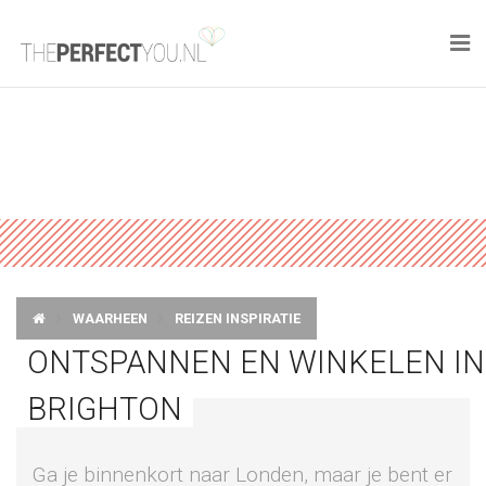

KNAPLEKKER
FOOD
SPORT
DROOM HOME
WAARHEEN
REIZEN INSPIRATIE
STYLE
ONTSPANNEN EN WINKELEN IN
BUSINESS
BRIGHTON
PERFECT FINDS
Ga je binnenkort naar Londen, maar je bent er
WELL TRAVELED