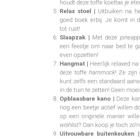
houdt deze toffe koeltas je ete
Relax stoel |
Uitbuiken na he
goed boek erbij. Je komt in d
tot rust!
Slaapzak |
Met deze
pineapp
een feestje om naar bed te ga
even opzetten!
Hangmat |
Heerlijk relaxed n
deze toffe
hammock
! Ze zijn
kunt zelfs een standaard aans
in de tuin te zetten! Geen moe
Opblaasbare kano |
Deze kano
nog een beetje actief willen 
op een originele manier wille
wishlist
? Dan koop je toch zo'
Uitvouwbare buitenkeuken |