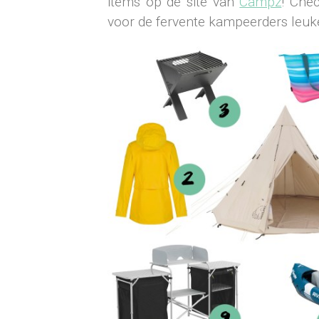
items op de site van
Campz
! Che
voor de fervente kampeerders leuk