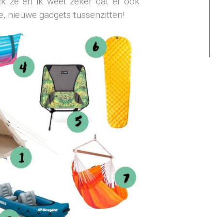
ck ze en ik weet zeker dat er ook
e, nieuwe gadgets tussenzitten!