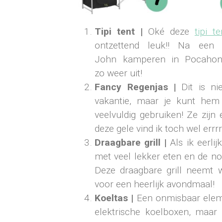
Tipi tent |
Oké deze
tipi te
ontzettend leuk!! Na een
John kamperen in Pocahont
zo weer uit!
Fancy Regenjas |
Dit is ni
vakantie, maar je kunt he
veelvuldig gebruiken! Ze zijn 
deze gele vind ik toch wel errr
Draagbare grill |
Als ik eerlij
met veel lekker eten en de no
Deze draagbare grill neemt 
voor een heerlijk avondmaal!
Koeltas |
Een onmisbaar elemen
elektrische koelboxen, maar