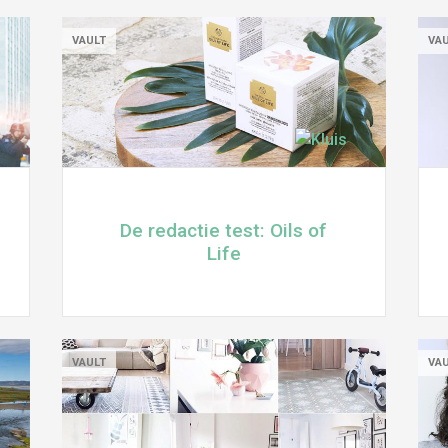
VAULT
VA
De redactie test: Oils of
Life
VAULT
VA