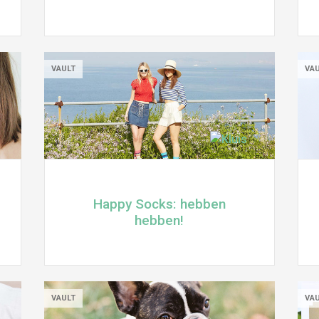
VAULT
VA
Happy Socks: hebben
hebben!
VAULT
VA