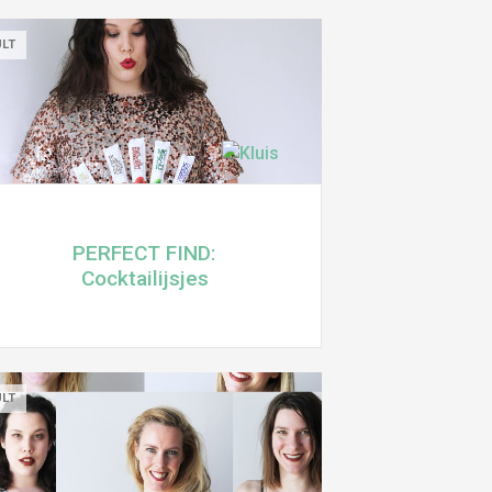
ULT
PERFECT FIND:
Cocktailijsjes
ULT