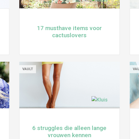
17 musthave items voor
cactuslovers
VAULT
VA
6 struggles die alleen lange
vrouwen kennen