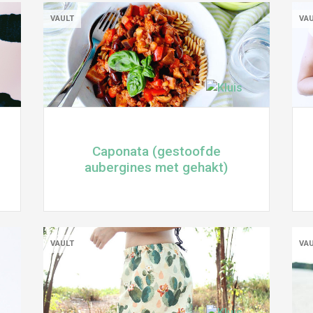
VAULT
VA
Caponata (gestoofde
aubergines met gehakt)
VAULT
VA