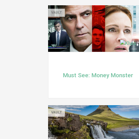
VAULT
Must See: Money Monster
VAULT