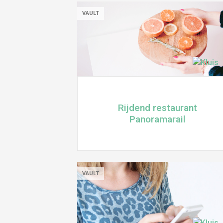
VAULT
Rijdend restaurant
Panoramarail
VAULT