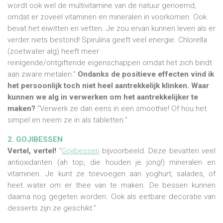
wordt ook wel de multivitamine van de natuur genoemd,
omdat er zoveel vitaminen en mineralen in voorkomen. Ook
bevat het eiwitten en vetten. Je zou ervan kunnen leven als er
verder niets bestond! Spirulina geeft veel energie. Chlorella
(zoetwater alg) heeft meer
reinigende/ontgiftende eigenschappen omdat het zich bindt
aan zware metalen."
Ondanks de positieve effecten vind ik
het persoonlijk toch niet heel aantrekkelijk klinken. Waar
kunnen we alg in verwerken om het aantrekkelijker te
maken?
"Verwerk ze dan eens in een smoothie! Of hou het
simpel en neem ze in als tabletten."
2. GOJIBESSEN
Vertel, vertel!
"
Gojibessen
bijvoorbeeld. Deze bevatten veel
antioxidanten (ah top, die houden je jong!) mineralen en
vitaminen. Je kunt ze toevoegen aan yoghurt, salades, of
heet water om er thee van te maken. De bessen kunnen
daarna nog gegeten worden. Ook als eetbare decoratie van
desserts zijn ze geschikt."