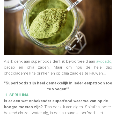
Als ik denk aan superfoods denk ik bijvoorbeeld aan
avocado
,
cacao en chia zaden. Maar om nou de hele dag
chocolademelk te drinken en op chia zaadjes te kauwen...
"Superfoods zijn heel gemakkelijk in ieder eetpatroon toe
te voegen!"
1. SPRULINA
Is er een wat onbekender superfood waar we van op de
hoogte moeten zijn?
"Dan denk ik aan algen. Spirulina, beter
bekend als zoutwater alg, is een allround superfood. Het