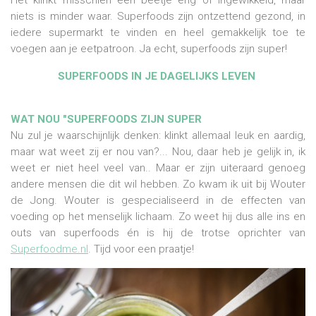
Het klinkt misschien een beetje eng of ingewikkeld, maar
niets is minder waar. Superfoods zijn ontzettend gezond, in
iedere supermarkt te vinden en heel gemakkelijk toe te
voegen aan je eetpatroon. Ja echt, superfoods zijn super!
SUPERFOODS IN JE DAGELIJKS LEVEN
WAT NOU "SUPERFOODS ZIJN SUPER
Nu zul je waarschijnlijk denken: klinkt allemaal leuk en aardig,
maar wat weet zij er nou van?... Nou, daar heb je gelijk in, ik
weet er niet heel veel van.. Maar er zijn uiteraard genoeg
andere mensen die dit wil hebben. Zo kwam ik uit bij Wouter
de Jong. Wouter is gespecialiseerd in de effecten van
voeding op het menselijk lichaam. Zo weet hij dus alle ins en
outs van superfoods én is hij de trotse oprichter van
Superfoodme.nl
. Tijd voor een praatje!