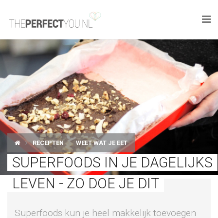

KNAPLEKKER
FOOD
SPORT
DROOM HOME
RECEPTEN
WEET WAT JE EET
STYLE
SUPERFOODS IN JE DAGELIJKS
BUSINESS
LEVEN - ZO DOE JE DIT
PERFECT FINDS
Superfoods kun je heel makkelijk toevoegen
WELL TRAVELED