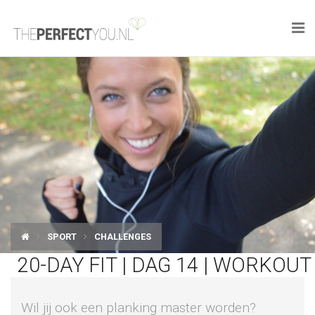

KNAPLEKKER
FOOD
SPORT
DROOM HOME
STYLE
SPORT
CHALLENGES
BUSINESS
20-DAY FIT | DAG 14 | WORKOUT
PERFECT FINDS
Wil jij ook een planking master worden?
WELL TRAVELED