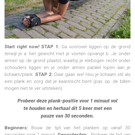
Start right now!
STAP 1:
Ga voorover liggen op de grond
terwijl je a. het gewicht met je voeten opvangt b. Je onder
armen op de grond plaatst, waarbij je elebogen recht onder
schouders liggen en je onder armen paralel lopen aan je
lichaam/plank.
STAP 2:
Daar gaan we! Hou je lichaam stil als
een plank en zorg dat je kaarsrecht bent (pas op: de billen
mogen niet te ver uitsteken).
Probeer deze plank-positie voor 1 minuut vol
te houden en herhaal dit 5 keer met een
pauze van 30 seconden.
Beginners:
Bouw de tijd van het planken op vanaf 30
seconden naar 1 minuut.
Gevorderden:
Probeer de tijd van