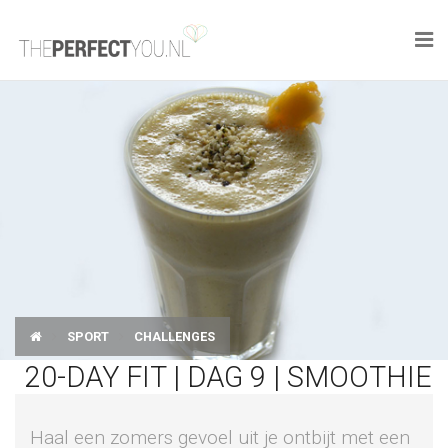

KNAPLEKKER
FOOD
SPORT
DROOM HOME
STYLE
SPORT
CHALLENGES
BUSINESS
20-DAY FIT | DAG 9 | SMOOTHIE
PERFECT FINDS
Haal een zomers gevoel uit je ontbijt met een
WELL TRAVELED