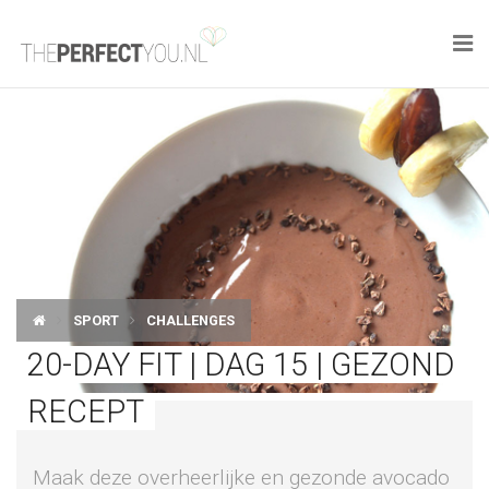

KNAPLEKKER
FOOD
SPORT
DROOM HOME
SPORT
CHALLENGES
STYLE
20-DAY FIT | DAG 15 | GEZOND
BUSINESS
RECEPT
PERFECT FINDS
Maak deze overheerlijke en gezonde avocado
WELL TRAVELED