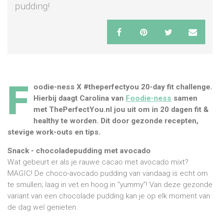
pudding!
F
oodie-ness X ‪#‎theperfectyou‬ 20-day fit challenge.
Hierbij daagt Carolina van
Foodie-ness
samen
met ThePerfectYou.nl jou uit om in 20 dagen fit &
healthy te worden. Dit door gezonde recepten,
stevige work-outs en tips.
Snack - chocoladepudding met avocado
Wat gebeurt er als je rauwe cacao met avocado mixt?
MAGIC! De choco-avocado pudding van vandaag is echt om
te smullen; laag in vet en hoog in “yummy”! Van deze gezonde
variant van een chocolade pudding kan je op elk moment van
de dag wel genieten.