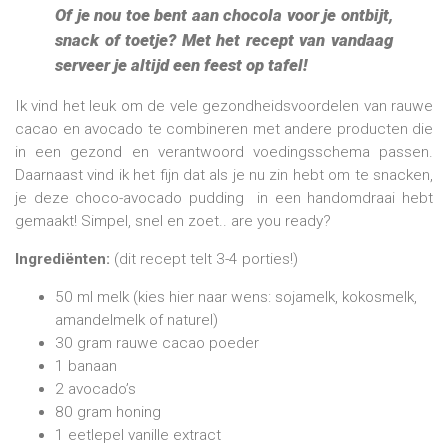
Of je nou toe bent aan chocola voor je ontbijt,
snack of toetje? Met het recept van vandaag
serveer je altijd een feest op tafel!
Ik vind het leuk om de vele gezondheidsvoordelen van rauwe
cacao en avocado te combineren met andere producten die
in een gezond en verantwoord voedingsschema passen.
Daarnaast vind ik het fijn dat als je nu zin hebt om te snacken,
je deze choco-avocado pudding
in een handomdraai hebt
gemaakt! Simpel, snel en zoet.. are you ready?
Ingrediënten:
(dit recept telt 3-4 porties!)
50 ml melk (kies hier naar wens: sojamelk, kokosmelk,
amandelmelk of naturel)
30 gram rauwe cacao poeder
1 banaan
2 avocado’s
80 gram honing
1 eetlepel vanille extract