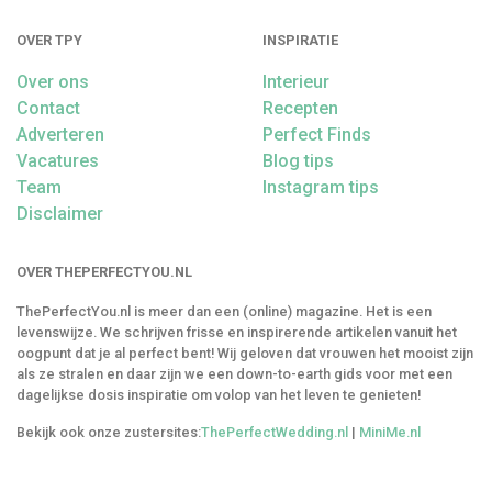
OVER TPY
INSPIRATIE
Over ons
Interieur
Contact
Recepten
Adverteren
Perfect Finds
Vacatures
Blog tips
Team
Instagram tips
Disclaimer
OVER THEPERFECTYOU.NL
ThePerfectYou.nl is meer dan een (online) magazine. Het is een
levenswijze. We schrijven frisse en inspirerende artikelen vanuit het
oogpunt dat je al perfect bent! Wij geloven dat vrouwen het mooist zijn
als ze stralen en daar zijn we een down-to-earth gids voor met een
dagelijkse dosis inspiratie om volop van het leven te genieten!
Bekijk ook onze zustersites:
ThePerfectWedding.nl
|
MiniMe.nl