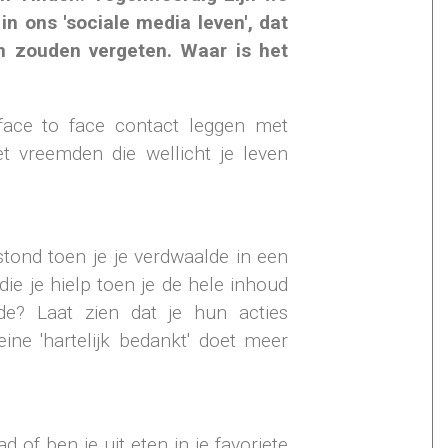
n ons 'sociale media leven', dat
en zouden vergeten. Waar is het
face to face contact leggen met
 vreemden die wellicht je leven
stond toen je je verdwaalde in een
ie je hielp toen je de hele inhoud
ide? Laat zien dat je hun acties
ine 'hartelijk bedankt' doet meer
ad of ben je uit eten in je favoriete