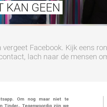
ET KAN GEEN
ergeet Facebook. Kijk eens rond 
ontact, lach naar de mensen om 
atsapp. Om nog maar niet te
n Tinder.. Tegenwoordig zijn we