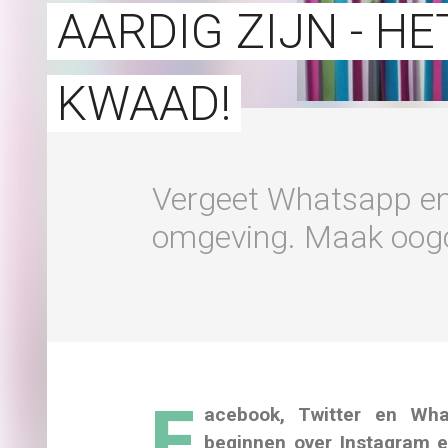
AARDIG ZIJN - H
KWAAD!
Vergeet Whatsapp en v
omgeving. Maak oogc
F
acebook, Twitter en Wh
beginnen over Instagram e