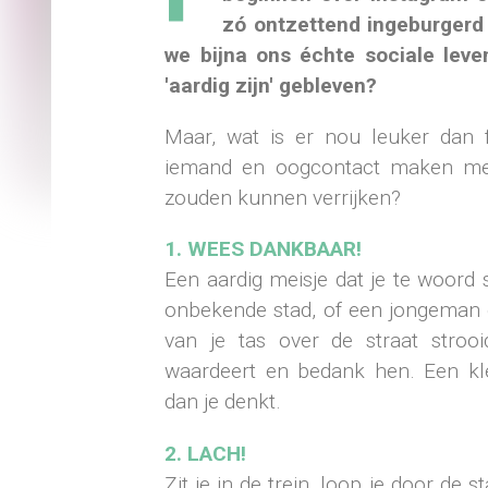
zó ontzettend ingeburgerd i
we bijna ons échte sociale lev
'aardig zijn' gebleven?
Maar, wat is er nou leuker dan 
iemand en oogcontact maken met
zouden kunnen verrijken?
1. WEES DANKBAAR!
Een aardig meisje dat je te woord 
onbekende stad, of een jongeman d
van je tas over de straat stroo
waardeert en bedank hen. Een kle
dan je denkt.
2. LACH!
Zit je in de trein, loop je door de st