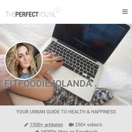

KNAPLEKKER
FOOD
SPORT
DROOM HOME
FITFOODIEJOLANDA .
STYLE
BUSINESS
YOUR URBAN GUIDE TO HEALTH & HAPPINESS
PERFECT FINDS
1300+ artikelen
250+ video's
16000+ likes op Facebook
WELL TRAVELED