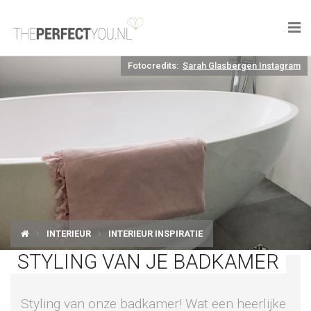

Fotocredits:
Sarah Glasbergen Instagram
KNAPLEKKER
FOOD
SPORT
DROOM HOME
STYLE
INTERIEUR
INTERIEUR INSPIRATIE
BUSINESS
STYLING VAN JE BADKAMER
PERFECT FINDS
Styling van onze badkamer! Wat een heerlijke
WELL TRAVELED