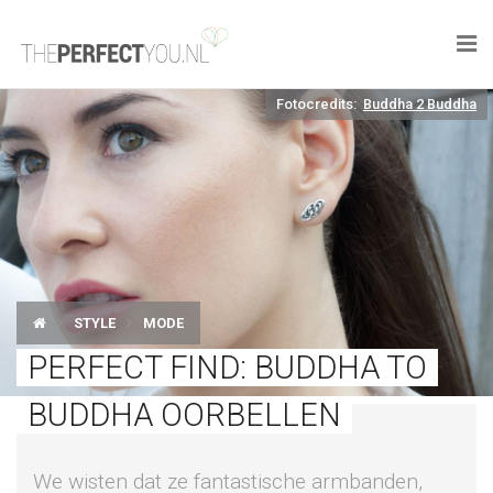

Fotocredits:
Buddha 2 Buddha
KNAPLEKKER
FOOD
SPORT
DROOM HOME
STYLE
MODE
STYLE
PERFECT FIND: BUDDHA TO
BUSINESS
BUDDHA OORBELLEN
PERFECT FINDS
We wisten dat ze fantastische armbanden,
WELL TRAVELED