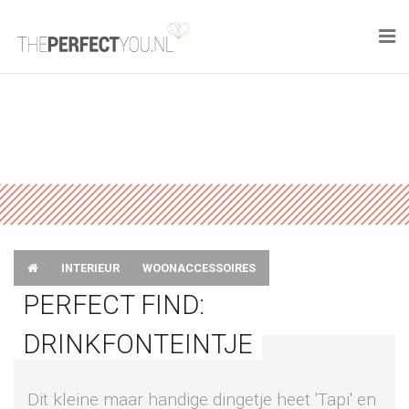

KNAPLEKKER
FOOD
SPORT
DROOM HOME
INTERIEUR
WOONACCESSOIRES
STYLE
PERFECT FIND:
BUSINESS
DRINKFONTEINTJE
PERFECT FINDS
Dit kleine maar handige dingetje heet 'Tapi' en
WELL TRAVELED