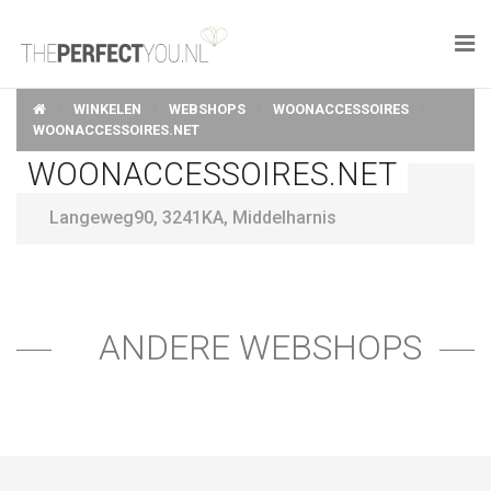

WINKELEN
WEBSHOPS
WOONACCESSOIRES
KNAPLEKKER
WOONACCESSOIRES.NET
WOONACCESSOIRES.NET
FOOD
Langeweg90
,
3241KA
,
Middelharnis
SPORT
DROOM HOME
STYLE
ANDERE WEBSHOPS
BUSINESS
PERFECT FINDS
WELL TRAVELED