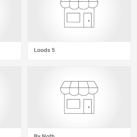
Loods 5
By Noth