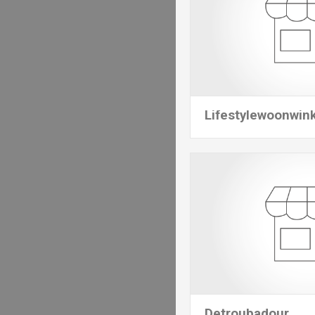
Lifestylewoonwin
Detroubadour