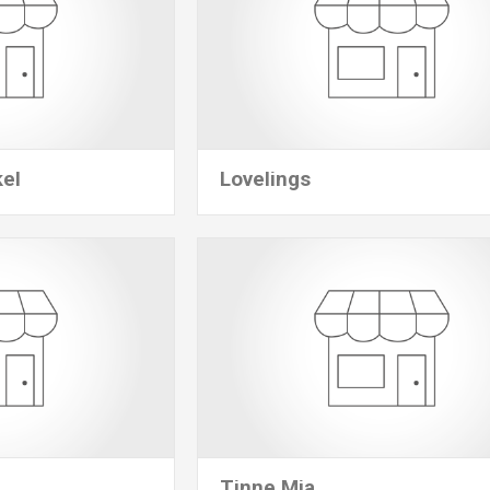
kel
Lovelings
Tinne Mia