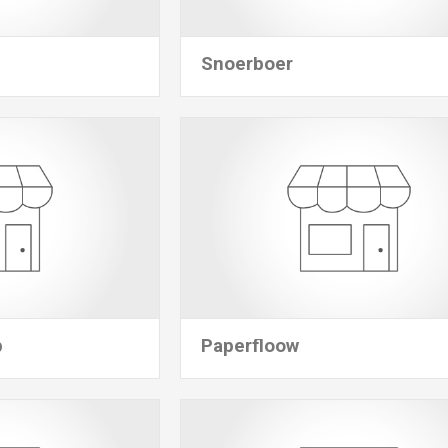
Snoerboer
p
Paperfloow