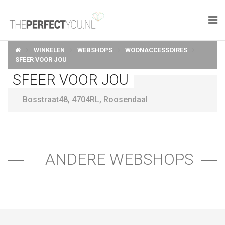

WINKELEN
WEBSHOPS
WOONACCESSOIRES
KNAPLEKKER
SFEER VOOR JOU
SFEER VOOR JOU
FOOD
Bosstraat48
,
4704RL
,
Roosendaal
SPORT
DROOM HOME
STYLE
ANDERE WEBSHOPS
BUSINESS
PERFECT FINDS
WELL TRAVELED