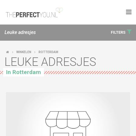

KNAPLEKKER
Leuke adresjes
FILTERS
FOOD
WINKELEN
ROTTERDAM
LEUKE ADRESJES
SPORT
In Rotterdam
DROOM HOME
STYLE
BUSINESS
PERFECT FINDS
WELL TRAVELED